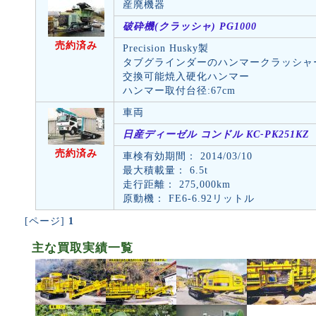
産廃機器
破砕機(クラッシャ) PG1000
売約済み
Precision Husky製
タブグラインダーのハンマークラッシャ
交換可能焼入硬化ハンマー
ハンマー取付台径:67cm
車両
日産ディーゼル コンドル KC-PK251KZ
売約済み
車検有効期間： 2014/03/10
最大積載量： 6.5t
走行距離： 275,000km
原動機： FE6-6.92リットル
[ページ]
1
主な買取実績一覧