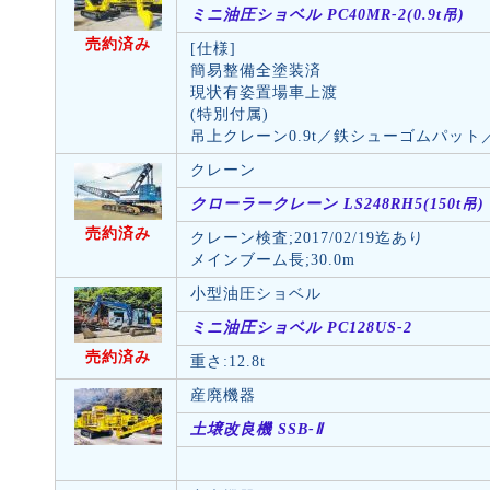
ミニ油圧ショベル PC40MR-2(0.9t吊)
売約済み
[仕様]
簡易整備全塗装済
現状有姿置場車上渡
(特別付属)
吊上クレーン0.9t／鉄シューゴムパッ
クレーン
クローラークレーン LS248RH5(150t吊)
売約済み
クレーン検査;2017/02/19迄あり
メインブーム長;30.0m
小型油圧ショベル
ミニ油圧ショベル PC128US-2
売約済み
重さ:12.8t
産廃機器
土壌改良機 SSB-Ⅱ